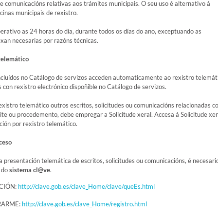
s e comunicacións relativas aos trámites municipais. O seu uso é alternativo á
cinas municipais de rexistro.
perativo as 24 horas do día, durante todos os días do ano, exceptuando as
exan necesarias por razóns técnicas.
telemático
ncluídos no Catálogo de servizos acceden automaticamente ao rexistro telemát
con rexistro electrónico dispoñible no Catálogo de servizos.
xistro telemático outros escritos, solicitudes ou comunicacións relacionadas c
ite ou procedemento, debe empregar a Solicitude xeral. Accesa á Solicitude xer
ión por rexistro telemático.
cceso
a presentación telemática de escritos, solicitudes ou comunicacións, é necesari
s do
sistema cl@ve
.
CIÓN:
http://clave.gob.es/clave_Home/clave/queEs.html
RARME:
http://clave.gob.es/clave_Home/registro.html