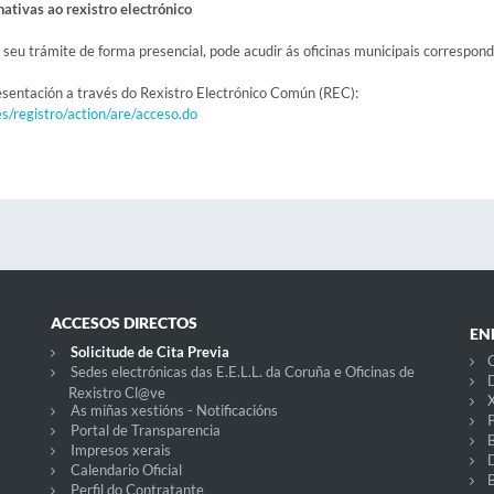
nativas ao rexistro electrónico
 seu trámite de forma presencial, pode acudir ás oficinas municipais correspon
esentación a través do Rexistro Electrónico Común (REC):
es/registro/action/are/acceso.do
ACCESOS DIRECTOS
EN
Solicitude de Cita Previa
C
Sedes electrónicas das E.E.L.L. da Coruña e Oficinas de
D
Rexistro Cl@ve
X
As miñas xestións - Notificacións
P
Portal de Transparencia
Impresos xerais
Calendario Oficial
Perfil do Contratante