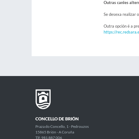
Outras canles alter
Se desexa realizar o
Outra opción é a pr
https://rec.redsara.
CONCELLO DE BRIÓN
Praza do Concello, 1 - Pedrouzos
15865 Brión - A Coruña
Tlf: 981 887 006