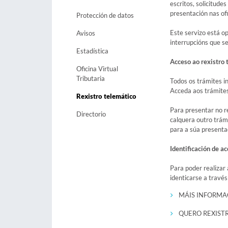
escritos, solicitude
presentación nas ofi
Protección de datos
Este servizo está o
Avisos
interrupcións que s
Estadística
Acceso ao rexistro 
Oficina Virtual
Tributaria
Todos os trámites i
Acceda aos trámites 
Rexistro telemático
Para presentar no re
Directorio
calquera outro trám
para a súa presentac
Identificación de a
Para poder realizar 
identicarse a travé
MÁIS INFORMA
QUERO REXIST