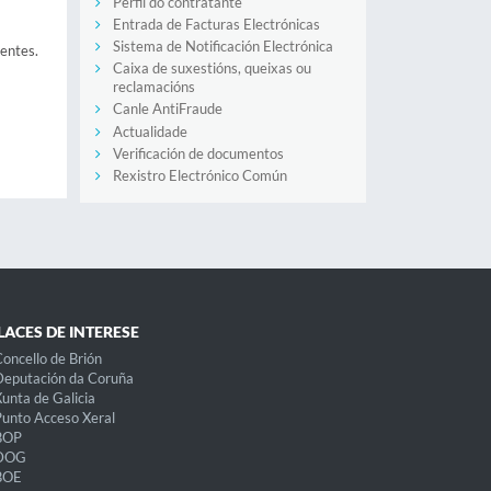
Perfil do contratante
Entrada de Facturas Electrónicas
Sistema de Notificación Electrónica
dentes.
Caixa de suxestións, queixas ou
reclamacións
Canle AntiFraude
Actualidade
Verificación de documentos
Rexistro Electrónico Común
LACES DE INTERESE
oncello de Brión
eputación da Coruña
unta de Galicia
unto Acceso Xeral
BOP
DOG
BOE