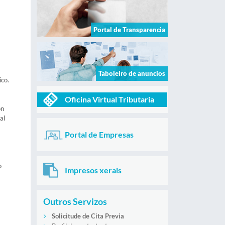
Portal de Transparencia
Taboleiro de anuncios
ico.
Oficina Virtual Tributaria
on
al
Portal de Empresas
o
Impresos xerais
Outros Servizos
Solicitude de Cita Previa