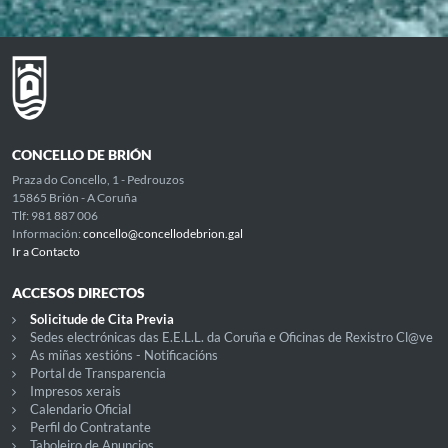
CONCELLO DE BRIÓN
Praza do Concello, 1 - Pedrouzos
15865 Brión - A Coruña
Tlf: 981 887 006
Información:
concello@concellodebrion.gal
Ir a Contacto
ACCESOS DIRECTOS
Solicitude de Cita Previa
Sedes electrónicas das E.E.L.L. da Coruña e Oficinas de Rexistro Cl@ve
As miñas xestións - Notificacións
Portal de Transparencia
Impresos xerais
Calendario Oficial
Perfil do Contratante
Taboleiro de Anuncios