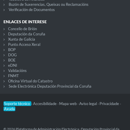
Buzón de Suxerencias, Queixas ou Reclamacións
Verificación de Documentos
ENLACES DE INTERESE
Concello de Brión
Deputación da Coruña
Xunta de Galicia
Punto Acceso Xeral
BOP
DOG
BOE
eDNI
Validacións
FNMT
Oficina Virtual do Catastro
Sede Electrónica Deputación Provincial da Coruña
Soporte técnico
Accesibilidade
Mapa web
Aviso legal
Privacidade
-
-
-
-
-
Axuda
© 2026 Plataforma de Administración Electrónica · Deputación Provincial da