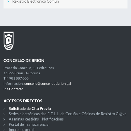
Rexistro Electrónico Común
CONCELLO DE BRIÓN
Praza do Concello, 1 - Pedrouzos
15865 Brión - A Coruña
Tlf: 981 887 006
Información:
concello@concellodebrion.gal
Ir a Contacto
ACCESOS DIRECTOS
Solicitude de Cita Previa
Sedes electrónicas das E.E.L.L. da Coruña e Oficinas de Rexistro Cl@ve
As miñas xestións - Notificacións
Portal de Transparencia
Impresos xerais