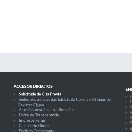
ACCESOS DIRECTOS
EN
Solicitude de Cita Previa
C
Sedes electrónicas das E.E.L.L. da Coruña e Oficinas de
D
Rexistro Cl@ve
X
As miñas xestións - Notificacións
P
Portal de Transparencia
Impresos xerais
Calendario Oficial
Perfil do Contratante