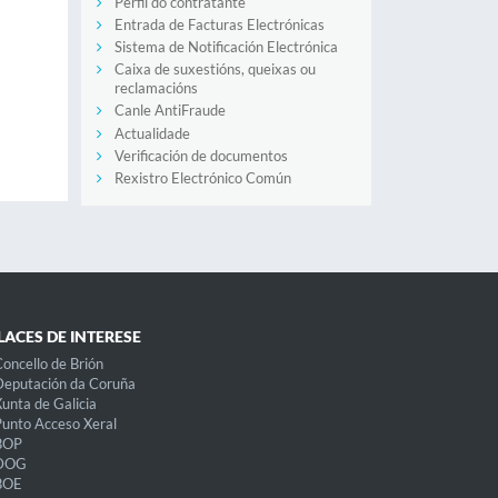
Perfil do contratante
Entrada de Facturas Electrónicas
Sistema de Notificación Electrónica
Caixa de suxestións, queixas ou
reclamacións
Canle AntiFraude
Actualidade
Verificación de documentos
Rexistro Electrónico Común
LACES DE INTERESE
oncello de Brión
eputación da Coruña
unta de Galicia
unto Acceso Xeral
BOP
DOG
BOE