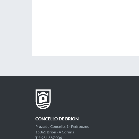
CONCELLO DE BRIÓN
Praza do Concello, 1 - Pedrouzos
15865 Brión - A Coruña
Tlf: 981 887 006