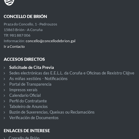
CONCELLO DE BRIÓN
Praza do Concello, 1 - Pedrouzos
15865 Brión - A Coruña
Tlf: 981 887 006
Información:
concello@concellodebrion.gal
Ir a Contacto
ACCESOS DIRECTOS
Solicitude de Cita Previa
Sedes electrónicas das E.E.L.L. da Coruña e Oficinas de Rexistro Cl@ve
As miñas xestións - Notificacións
Portal de Transparencia
Impresos xerais
Calendario Oficial
Perfil do Contratante
Taboleiro de Anuncios
Buzón de Suxerencias, Queixas ou Reclamacións
Verificación de Documentos
ENLACES DE INTERESE
Concello de Brión