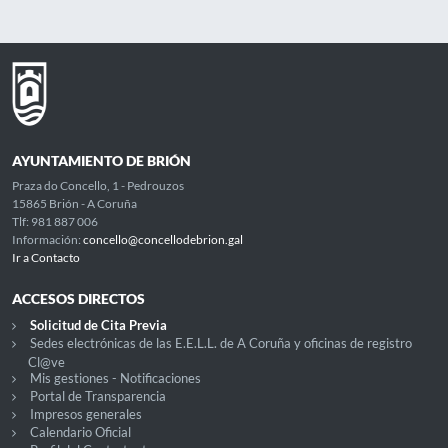
AYUNTAMIENTO DE BRIÓN
Praza do Concello, 1 - Pedrouzos
15865 Brión - A Coruña
Tlf: 981 887 006
Información:
concello@concellodebrion.gal
Ir a Contacto
ACCESOS DIRECTOS
Solicitud de Cita Previa
Sedes electrónicas de las E.E.L.L. de A Coruña y oficinas de registro
Cl@ve
Mis gestiones - Notificaciones
Portal de Transparencia
Impresos generales
Calendario Oficial