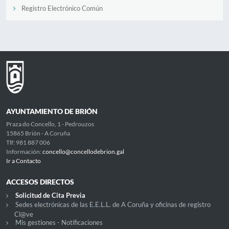
Registro Electrónico Común
AYUNTAMIENTO DE BRIÓN
Praza do Concello, 1 - Pedrouzos
15865 Brión - A Coruña
Tlf: 981 887 006
Información:
concello@concellodebrion.gal
Ir a Contacto
ACCESOS DIRECTOS
Solicitud de Cita Previa
Sedes electrónicas de las E.E.L.L. de A Coruña y oficinas de registro
Cl@ve
Mis gestiones - Notificaciones