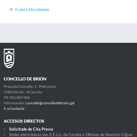
PLANS E PROGRAMAS
CONCELLO DE BRIÓN
Praza do Concello, 1 - Pedrouzos
15865 Brión - A Coruña
Tlf: 981 887 006
Información:
concello@concellodebrion.gal
Ir a Contacto
ACCESOS DIRECTOS
Solicitude de Cita Previa
Sedes electrónicas das E.E.L.L. da Coruña e Oficinas de Rexistro Cl@ve