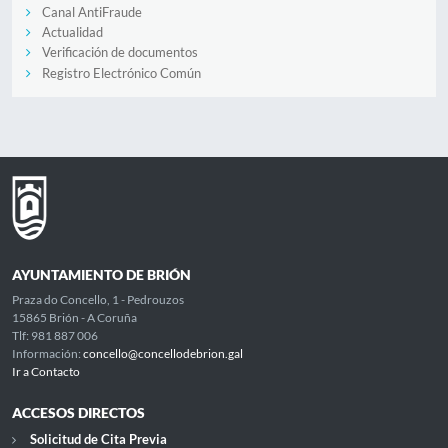
Canal AntiFraude
Actualidad
Verificación de documentos
Registro Electrónico Común
AYUNTAMIENTO DE BRIÓN
Praza do Concello, 1 - Pedrouzos
15865 Brión - A Coruña
Tlf: 981 887 006
Información:
concello@concellodebrion.gal
Ir a Contacto
ACCESOS DIRECTOS
Solicitud de Cita Previa