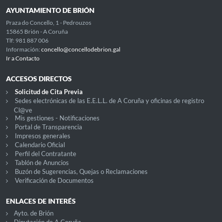
AYUNTAMIENTO DE BRIÓN
Praza do Concello, 1 - Pedrouzos
15865 Brión - A Coruña
Tlf: 981 887 006
Información:
concello@concellodebrion.gal
Ir a Contacto
ACCESOS DIRECTOS
Solicitud de Cita Previa
Sedes electrónicas de las E.E.L.L. de A Coruña y oficinas de registro
Cl@ve
Mis gestiones - Notificaciones
Portal de Transparencia
Impresos generales
Calendario Oficial
Perfil del Contratante
Tablón de Anuncios
Buzón de Sugerencias, Quejas o Reclamaciones
Verificación de Documentos
ENLACES DE INTERÉS
Ayto. de Brión